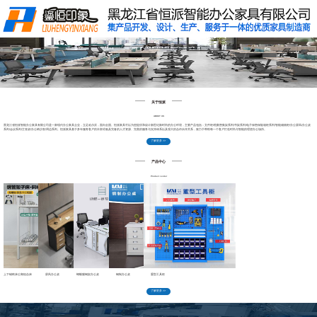
关于恒派
产品中心
工程案例
新闻中心
售后服务
联系我们
关于恒派
ABOUT US
黑龙江省恒派智能办公家具有限公司是一家现代办公家具企业，立足哈尔滨，面向全国。
恒派家具可以为您提供和设计新世纪新时尚的办公环境，主要产品包括
：文件柜/档案密集架系列/书架系列/电子保密保险箱柜系列/智能储物柜/办公屏风/办公桌
系列/会议系列/主管桌/办公椅沙发/周边系列。恒派家具基于多年服务客户的丰富经验及完备的人才资源、完善的服务与支持体系以及强大的合作伙伴关系，致力于帮助每一个客户打造时尚与智能的理想办公场所。
了解更多 >>
产品中心
Product center
上下铺铁床公寓组合床
屏风办公桌
蝴蝶腿钢架办公桌
钢制办公桌
重型工具柜
了解更多 >>