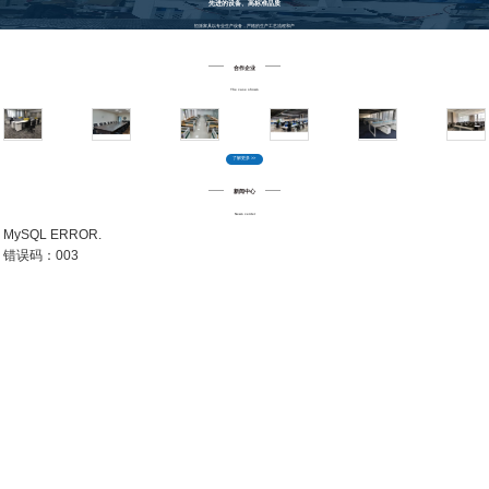
先进的设备、高标准品质
恒派家具以
专业生产设备，严格的生产工艺流程和产
品检验标准
、通过不断的努力，以精湛的产品品质和
合作企业
优良的服务水准，赢得了政府机关、公司企业、学
床垫
职员办公桌
三人多人组合办公桌
L型屏风办公桌
鹅颈活动柜
校、酒店客户的亲睐。加之不断完善的内部管理及质
The case shows
量控制为产品提供了更好的质量保证。
了解更多 >>
新闻中心
News center
MySQL ERROR.
公寓床
简约办公桌
不锈钢面西药柜
化学品安全柜
24门电子存包柜
错误码：003