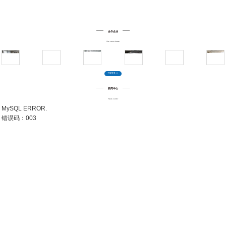
先进的设备、高标准品质
恒派家具以
专业生产设备，严格的生产工艺流程和产
品检验标准
、通过不断的努力，以精湛的产品品质和
合作企业
优良的服务水准，赢得了政府机关、公司企业、学
床垫
职员办公桌
三人多人组合办公桌
L型屏风办公桌
鹅颈活动柜
校、酒店客户的亲睐。加之不断完善的内部管理及质
The case shows
量控制为产品提供了更好的质量保证。
了解更多 >>
新闻中心
News center
MySQL ERROR.
公寓床
简约办公桌
不锈钢面西药柜
化学品安全柜
24门电子存包柜
错误码：003