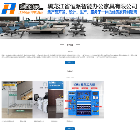
关于恒派
产品中心
工程案例
新闻中心
售后服务
联系我们
关于恒派
ABOUT US
黑龙江省恒派智能办公家具有限公司是一家现代办公家具企业，立足哈尔滨，面向全国。
恒派家具可以为您提供和设计新世纪新时尚的办公环境，主要产品包括
：文件柜/档案密集架系列/书架系列/电子保密保险箱柜系列/智能储物柜/办公屏风/办公桌
系列/会议系列/主管桌/办公椅沙发/周边系列。恒派家具基于多年服务客户的丰富经验及完备的人才资源、完善的服务与支持体系以及强大的合作伙伴关系，致力于帮助每一个客户打造时尚与智能的理想办公场所。
了解更多 >>
产品中心
Product center
上下铺铁床公寓组合床
屏风办公桌
蝴蝶腿钢架办公桌
钢制办公桌
重型工具柜
了解更多 >>