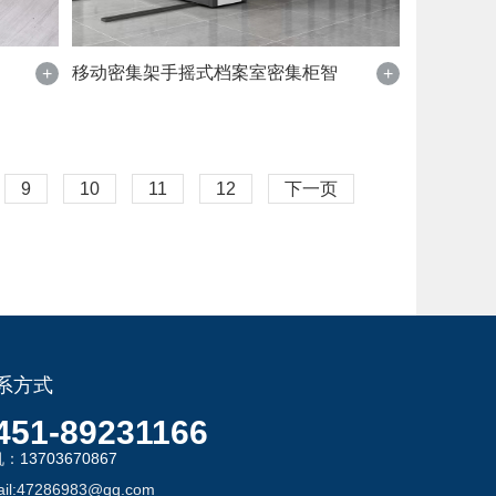
移动密集架手摇式档案室密集柜智
+
+
9
10
11
12
下一页
系方式
451-89231166
机：
13703670867
il:47286983@qq.com