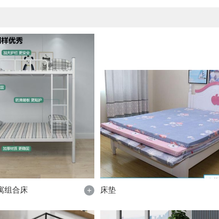
寓组合床
床垫
+