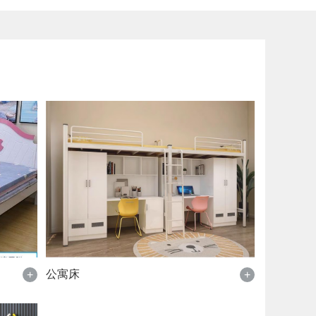
公寓床
+
+