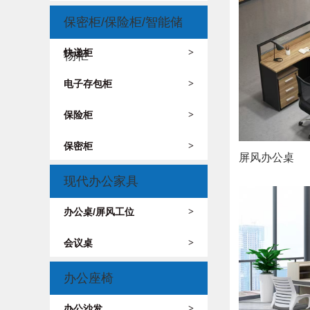
保密柜/保险柜/智能储
快递柜
>
物柜
电子存包柜
>
保险柜
>
保密柜
>
屏风办公桌
现代办公家具
办公桌/屏风工位
>
会议桌
>
办公座椅
办公沙发
>