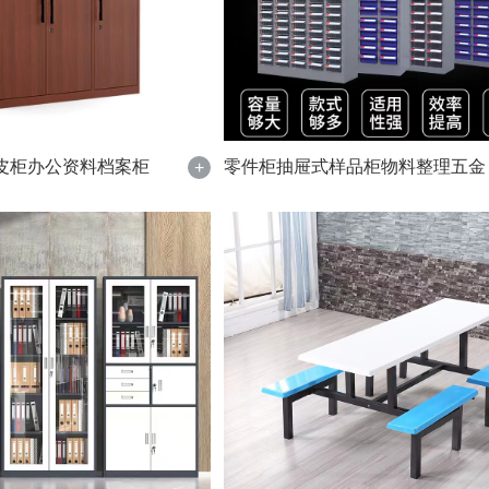
皮柜办公资料档案柜
零件柜抽屉式样品柜物料整理五金
+