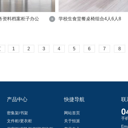
务资料档案柜子办公
学校生食堂餐桌椅组合4人6人8
+
页
1
2
3
4
5
6
7
8
产品中心
快捷导航
联
0
密集架/书架
网站首页
手
文件柜/更衣柜
关于恒派
Ema