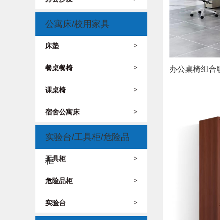
公寓床/校用家具
床垫
>
餐桌餐椅
>
办公桌椅组合
课桌椅
>
宿舍公寓床
>
实验台/工具柜/危险品
工具柜
>
柜
危险品柜
>
实验台
>