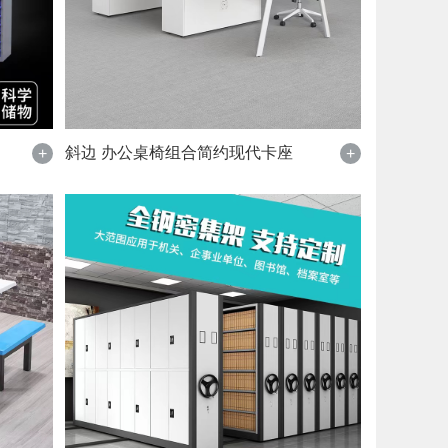
斜边 办公桌椅组合简约现代卡座
+
+