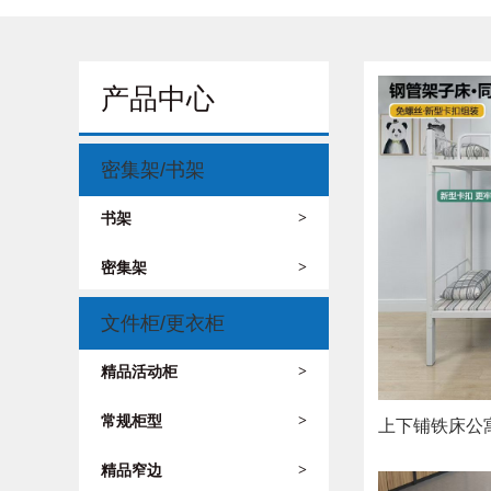
产品中心
密集架/书架
书架
>
密集架
>
文件柜/更衣柜
精品活动柜
>
常规柜型
>
上下铺铁床公
精品窄边
>