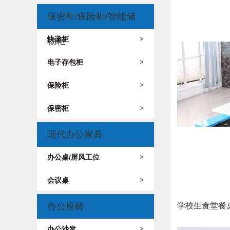
保密柜/保险柜/智能储
快递柜
>
物柜
电子存包柜
>
保险柜
>
保密柜
>
现代办公家具
办公桌/屏风工位
>
会议桌
>
学校生食堂餐桌
办公座椅
办公沙发
>