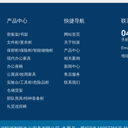
产品中心
快捷导航
联
0
密集架/书架
网站首页
手
文件柜/更衣柜
关于恒派
Ema
保密柜/保险柜/智能储物柜
产品中心
地
现代办公家具
相关案例
办公座椅
新闻中心
公寓床/校用家具
售后服务
实验台/工具柜/危险品柜
联系我们
仓储货架
部队营具/特种装备柜
礼堂连排椅