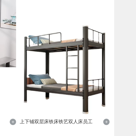
上下铺双层床铁床铁艺双人床员工
+
+