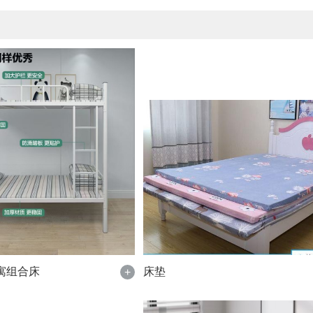
寓组合床
床垫
+