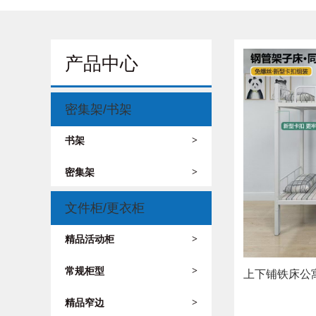
产品中心
密集架/书架
书架
>
密集架
>
文件柜/更衣柜
精品活动柜
>
常规柜型
>
上下铺铁床公
精品窄边
>