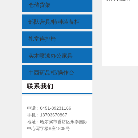
仓储货架
部队营具/特种装备柜
礼堂连排椅
实木喷漆办公家具
中西药品柜/操作台
联系我们
电话：0451-89231166
手机：
13703670867
地址：哈尔滨市香坊区永泰国际
中心写字楼B座1805号