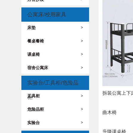
公寓床/校用家具
床垫
>
餐桌餐椅
>
课桌椅
>
宿舍公寓床
>
实验台/工具柜/危险品
拆装公寓上下
工具柜
>
柜
危险品柜
>
曲木椅
实验台
>
升降课桌椅