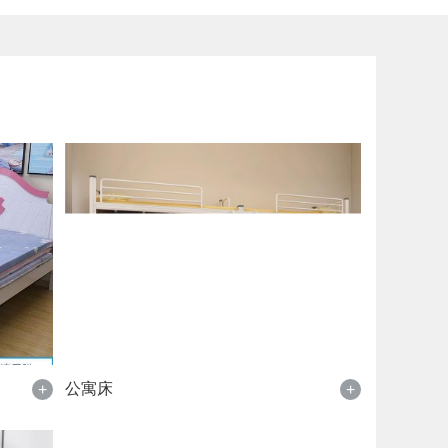
公寓床
+
+