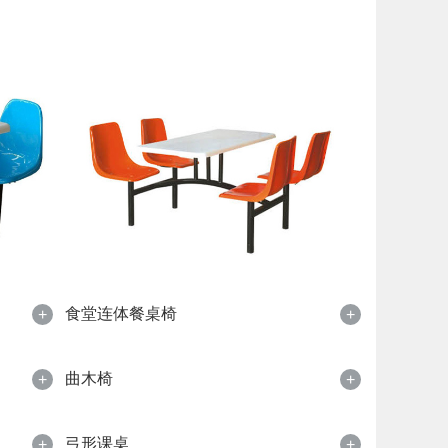
食堂连体餐桌椅
+
+
曲木椅
+
+
弓形课桌
+
+