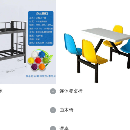
床
连体餐桌椅
+
曲木椅
+
课桌
+