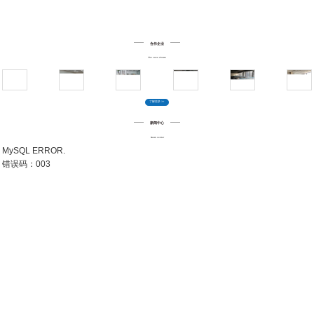
先进的设备、高标准品质
恒派家具以
专业生产设备，严格的生产工艺流程和产
品检验标准
、通过不断的努力，以精湛的产品品质和
合作企业
优良的服务水准，赢得了政府机关、公司企业、学
床垫
职员办公桌
三人多人组合办公桌
L型屏风办公桌
鹅颈活动柜
校、酒店客户的亲睐。加之不断完善的内部管理及质
The case shows
量控制为产品提供了更好的质量保证。
了解更多 >>
新闻中心
News center
MySQL ERROR.
公寓床
简约办公桌
不锈钢面西药柜
化学品安全柜
24门电子存包柜
错误码：003