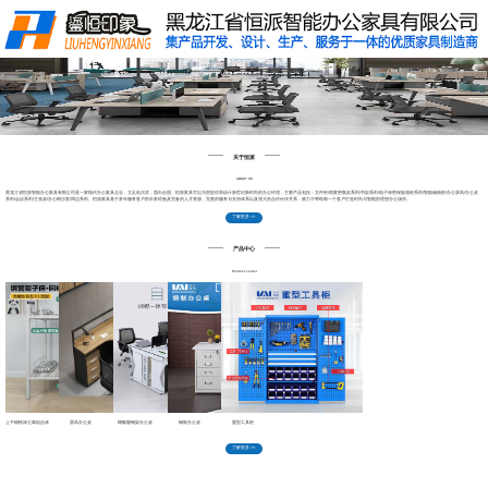
关于恒派
产品中心
工程案例
新闻中心
售后服务
联系我们
关于恒派
ABOUT US
黑龙江省恒派智能办公家具有限公司是一家现代办公家具企业，立足哈尔滨，面向全国。
恒派家具可以为您提供和设计新世纪新时尚的办公环境，主要产品包括
：文件柜/档案密集架系列/书架系列/电子保密保险箱柜系列/智能储物柜/办公屏风/办公桌
系列/会议系列/主管桌/办公椅沙发/周边系列。恒派家具基于多年服务客户的丰富经验及完备的人才资源、完善的服务与支持体系以及强大的合作伙伴关系，致力于帮助每一个客户打造时尚与智能的理想办公场所。
了解更多 >>
产品中心
Product center
上下铺铁床公寓组合床
屏风办公桌
蝴蝶腿钢架办公桌
钢制办公桌
重型工具柜
了解更多 >>